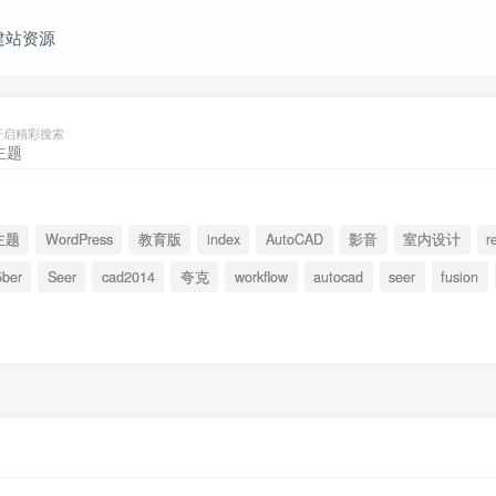
建站资源
开启精彩搜索
主题
WordPress
教育版
index
AutoCAD
影音
室内设计
r
5ber
Seer
cad2014
夸克
workflow
autocad
seer
fusion