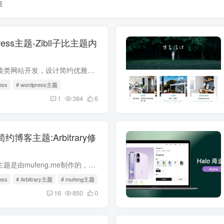
量
ess主题-Zibll子比主题内
Zibll子比主题专为阅读类网站开发，设计简约优雅、功能全面。UI界面模块化、多种布局、多种显示效果可选择，高度自由化，更容易搭配出自己喜欢的网站。支持付费阅读，付费下载，付费视频的支付...
ess
# wordpress主题
1
384
6
爽简约博客主题:Arbitrary修
首先声明：Arbitrary主题是由mufeng.me制作的，我只是自己使用之后对几个小地方进行了修改完善，这个主题感觉很不错，很喜欢这个主题，有兴趣的童鞋可以下载试试。 我修改后的Arbitrary主题下载...
ess
# Arbitrary主题
# mufeng主题
16
850
0