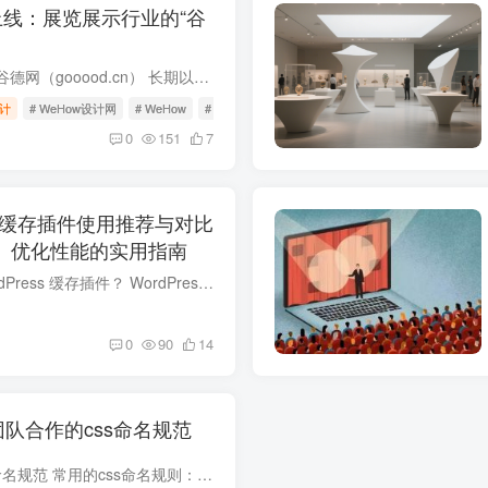
上线：展览展示行业的“谷
在建筑与设计领域，谷德网（gooood.cn） 长期以来是中国设计师们获取全球建筑与室内案例的首选平台。而如今，展览展示行业也迎来了属于自己的专业案例平台 —— WeHow设计网 www.wehow.cn 。 什...
计
# WeHow设计网
# WeHow
# 展览展示案例
0
151
7
 主流缓存插件使用推荐与对比
度、优化性能的实用指南
一、为什么要用 WordPress 缓存插件？ WordPress 是一个动态网站程序，每次用户访问页面时，服务器都需要执行 PHP 脚本、查询数据库、加载主题和插件，最后生成 HTML 页面返回给用户。这个过程...
0
90
14
团队合作的css命名规范
关于团队合作的css命名规范 常用的css命名规则： 头：header 内容：content/container 尾：footer 导航：nav 侧栏：sidebar 栏目：column 页面外围控制整体布局宽度：wrapper 左右中：left righ...