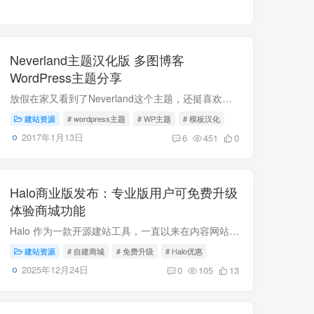
Neverland主题汉化版 多图博客
WordPress主题分享
放假在家又看到了Neverland这个主题，还挺喜欢这个WP主题的，毕竟英语不是很好，而且这个主题的社交和分享等功能很多是适用于国外和英文站的，干脆试着把他都改成中文并适合国内使用的版本了。 ...
建站资源
# wordpress主题
# WP主题
# 模板汉化
2017年1月13日
6
451
0
Halo商业版发布：专业版用户可免费升级
体验商城功能
Halo 作为一款开源建站工具，一直以来在内容网站、企业官网、个人展示站等领域有着良好的表现。随着用户需求的不断提升，特别是在电商场景下的自主建站需求日益增长，Halo 正式推出其全新的商业...
建站资源
# 自建商城
# 免费升级
# Halo优惠
2025年12月24日
0
105
13