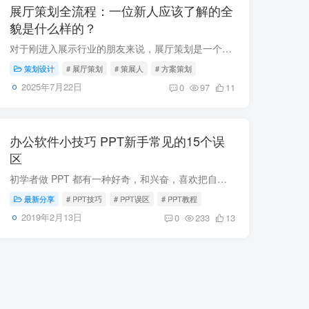
展厅策划全流程：一位新人应该了解的全
貌是什么样的？
对于刚进入展示行业的朋友来说，展厅策划是一个既熟悉又陌生的词。它既需要创意构思，又要对接落地实施，是整个展厅项目的灵魂核心。本篇文章将为你详细梳理从一个展厅项目启动到最终落地过程中...
策划设计
# 展厅策划
# 策展人
# 方案策划
2025年7月22日
0
97
11
办公软件小技巧 PPT新手常见的15个误
区
初学者做 PPT 都有一种好奇，和兴奋，喜欢把自己的会的 PPT 技巧与特效一股脑的全部使出来，认为把 PPT 搞成动画、音效俱全的，这样才能显示出专业性，其实不然，有时候太过追求技巧与特效可能...
最新分享
# PPT技巧
# PPT误区
# PPT教程
2019年2月13日
0
233
13