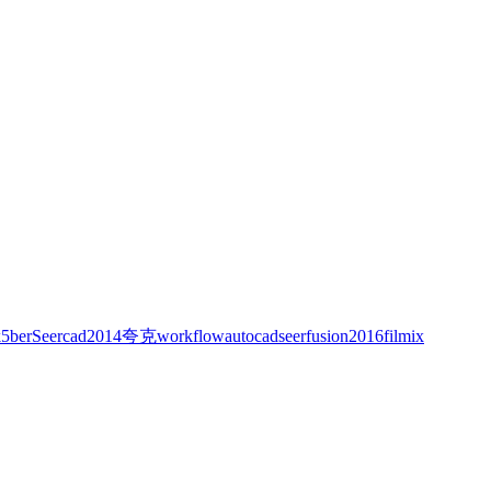
k
5ber
Seer
cad2014
夸克
workflow
autocad
seer
fusion
2016
filmix