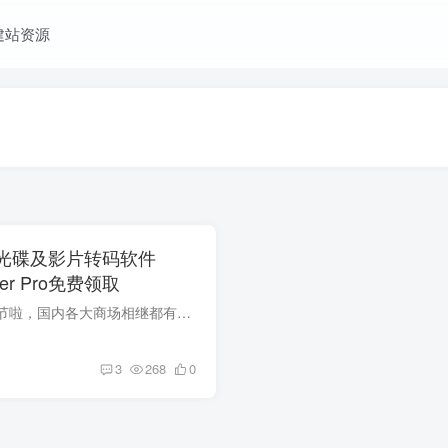
建站资源
VD光碟及影片转码软件
per Pro免费领取
明天就是美国的感恩节啦，国内各大商场相继都有推出感恩节促销活动。Digiarty软件公司也在举办感恩节特别活动，向用户免费送出他们家的影片转码软件MacX DVD Ripper Pro 和MacX Video Converter...
3
268
0