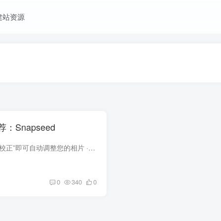
建站资源
：Snapseed
特点 · 轻轻一点“自动校正”即可自动调整您的相片 · 使用“调整图像”将您的相片调整至尽善尽美 · 使用“选择性调整”对相片的特定对象或区域加以美化 · 提供各种有趣且极具新意的滤镜，例...
0
340
0