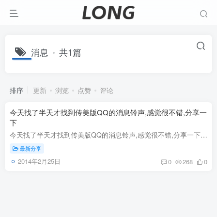
消息
共1篇
排序
更新
浏览
点赞
评论
今天找了半天才找到传美版QQ的消息铃声,感觉很不错,分享一
下
今天找了半天才找到传美版QQ的消息铃声,感觉很不错,分享一下,不知道大家用过传美QQ没有,曾经风靡一时的外|挂QQ,可以显IP和隐身的..哈哈,虽然最后还是被腾讯都封禁了,不过确实还蛮不错的.....当...
最新分享
2014年2月25日
0
268
0