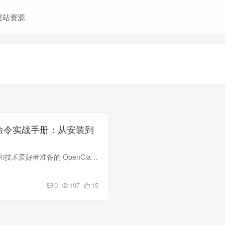
建站资源
常用命令实战手册：从安装到
这是一份为个人站长和技术爱好者准备的 OpenClaw 高频命令实战手册。文章涵盖了从核心网关启动、多渠道（飞书、WhatsApp等）绑定到 Agent 模型调试的完整工作流，并提供了典型的故障排查技巧和...
0
197
15