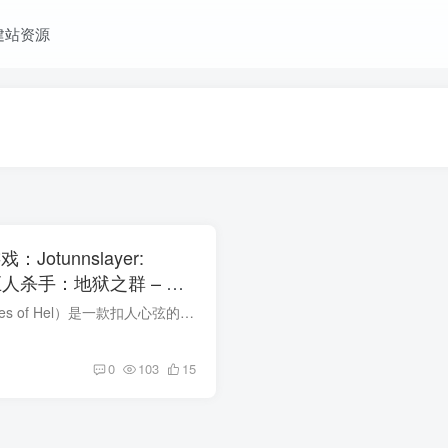
建站资源
Jotunnslayer:
el 巨人杀手：地狱之群 – 免
《冥界部落》（Hordes of Hel）是一款扣人心弦的Roguelike生存游戏，背景设定在北欧神话的黑暗世界。玩家需要击退一波又一波的敌人，赢取古老北欧诸神的祝福，探索危机四伏的世界，挑战强大的首...
0
103
15