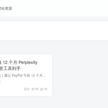
建站资源
12 个月 Perplexity
 问答工具到手
Perplexity Pro 免费领！通过 PayPal 可获 12 个月专业版订阅（价值 240 美元），无广告 + 精准来源检索。附注册授权步骤、中国区 PayPal 适用指南，及避免自动扣费的取消教程。Perplexity.ai ...
0
79
10