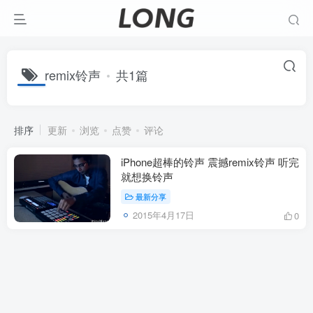
remix铃声
共1篇
排序
更新
浏览
点赞
评论
iPhone超棒的铃声 震撼remix铃声 听完
就想换铃声
最新分享
2015年4月17日
0