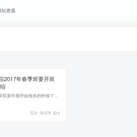
建站资源
2017年春季班要开班
介绍
又到了百度前端技术学院新学期开始报名的时候了，访问 http://ife.baidu.com/user/register?fr=wcinfo，立即报名，迎接新学期的挑战吧！个人对于百度每年开展这个活动是点大大的赞的！感兴趣和...
2
275
0