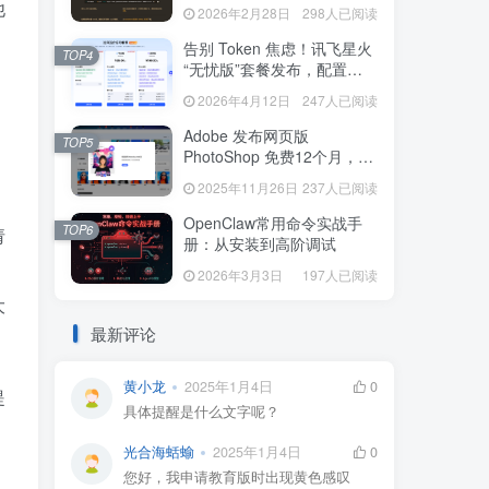
本一键配置 (Mac/Linux)
他
2026年2月28日
298人已阅读
告别 Token 焦虑！讯飞星火
TOP4
“无忧版”套餐发布，配置
OpenClaw 无限畅享
2026年4月12日
247人已阅读
Adobe 发布网页版
TOP5
PhotoShop 免费12个月，功
能强大远程办公，临时应急
2025年11月26日
237人已阅读
必备
OpenClaw常用命令实战手
TOP6
请
册：从安装到高阶调试
2026年3月3日
197人已阅读
大
最新评论
黄小龙
2025年1月4日
0
提
具体提醒是什么文字呢？
光合海蛞蝓
2025年1月4日
0
您好，我申请教育版时出现黄色感叹