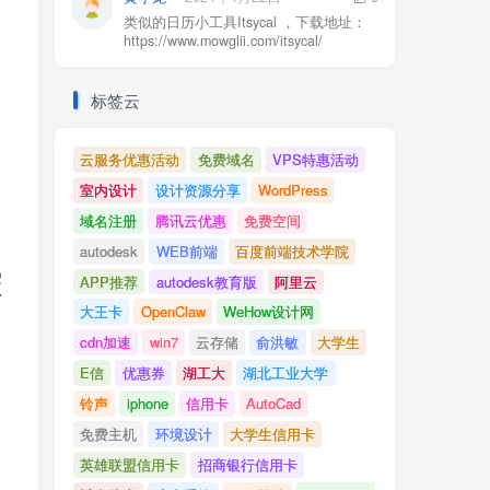
类似的日历小工具Itsycal ，下载地址：
https://www.mowglii.com/itsycal/
标签云
云服务优惠活动
免费域名
VPS特惠活动
室内设计
设计资源分享
WordPress
域名注册
腾讯云优惠
免费空间
autodesk
WEB前端
百度前端技术学院
热
APP推荐
autodesk教育版
阿里云
希
大王卡
OpenClaw
WeHow设计网
cdn加速
win7
云存储
俞洪敏
大学生
E信
优惠券
湖工大
湖北工业大学
铃声
iphone
信用卡
AutoCad
免费主机
环境设计
大学生信用卡
英雄联盟信用卡
招商银行信用卡