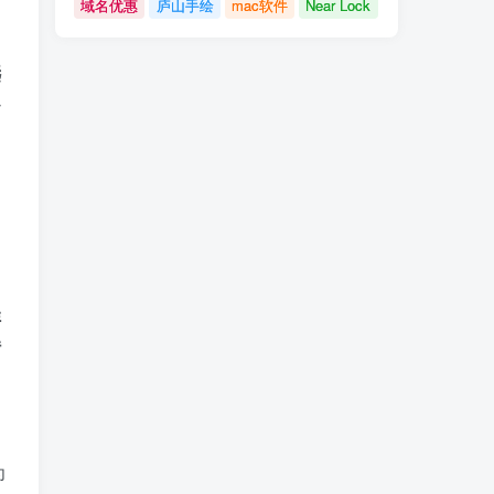
域名优惠
庐山手绘
mac软件
Near Lock
选
之
样
解
为