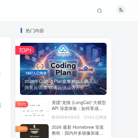
热门内容
TOP1
1637人已阅读
2026年Coding Plan套餐对比：腾讯云/
阿里云/百度/联通云/火山方舟价...
美团“龙猫 (LongCat)”大模型
关
TOP2
API 深度体验：如何零成本
获取海量免费 Token？
2026年3月4日
1219人已阅读
2026 最新 Homebrew 安装
TOP3
万
教程：国内外多镜像加速脚