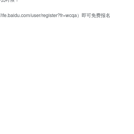
baidu.com/user/register?fr=wcqa）即可免费报名