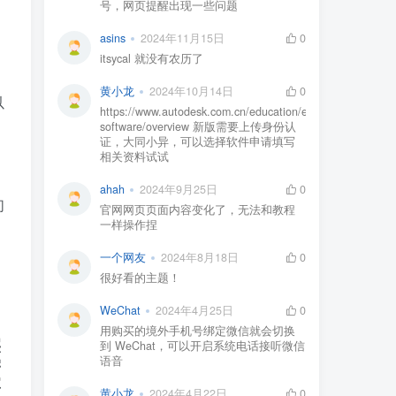
号，网页提醒出现一些问题
asins
2024年11月15日
0
itsycal 就没有农历了
黄小龙
2024年10月14日
0
以
https://www.autodesk.com.cn/education/edu-
software/overview 新版需要上传身份认
另
证，大同小异，可以选择软件申请填写
相关资料试试
ahah
2024年9月25日
0
们
官网网页页面内容变化了，无法和教程
一样操作捏
一个网友
2024年8月18日
0
很好看的主题！
WeChat
2024年4月25日
0
用购买的境外手机号绑定微信就会切换
实
到 WeChat，可以开启系统电话接听微信
学
语音
掌
黄小龙
2024年4月22日
0