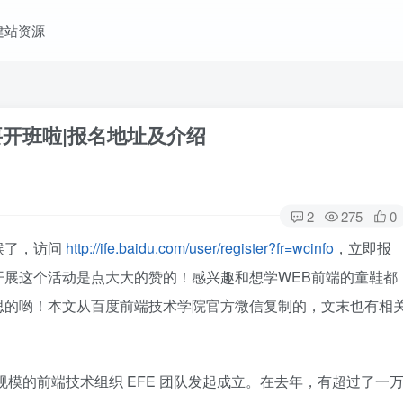
建站资源
要开班啦|报名地址及介绍
2
275
0
候了，访问
http://ife.baidu.com/user/register?fr=wcinfo
，立即报
开展这个活动是点大大的赞的！感兴趣和想学WEB前端的童鞋都
思的哟！本文从百度前端技术学院官方微信复制的，文末也有相
规模的前端技术组织 EFE 团队发起成立。在去年，有超过了一