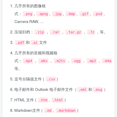
几乎所有的图像格
式：
,
,
,
,
,
,
.png
.apng
.jpg
.bmp
.gif
.psd
Camera RAW, …
压缩归档：
，
，
，
，等。
.zip
.rar
.tar.gz
.7z
和
文件
.pdf
.ai
几乎所有的音频和视频格
式：
，
，
，
，
，
，
.mp4
.mkv
.m2ts
.ogg
.mp3
.m4a
等。
逗号分隔值文件 (
)
.csv
电子邮件和 Outlook 电子邮件文件（
和
）
.eml
.msg
HTML 文件 (
,
)
.htm
.html
Markdown文件 (
,
)
.md
.markdown