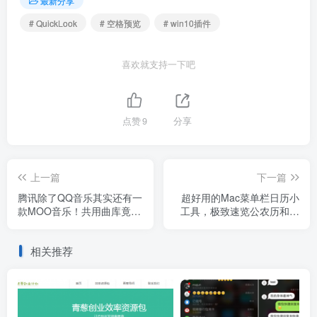
最新分享
# QuickLook
# 空格预览
# win10插件
喜欢就支持一下吧
点赞
9
分享
上一篇
下一篇
腾讯除了QQ音乐其实还有一
超好用的Mac菜单栏日历小
款MOO音乐！共用曲库竟然
工具，极致速览公农历和节
还免费！
假日
相关推荐