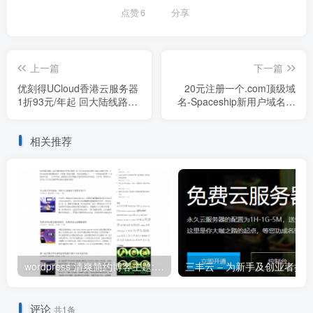
点赞
6
分享
上一篇
下一篇
优刻得UCloud香港云服务器
20元注册一个.com顶级域
1折93元/年起 回大陆线路优
名-Spaceship新用户域名注
化
册优惠
相关推荐
wordpress 清爽简约博客主题:Arbitrary修改版
评论
共1条