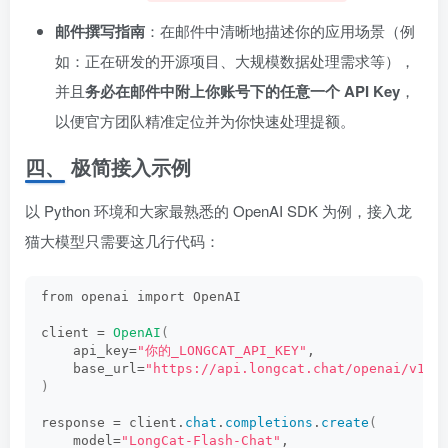
邮件撰写指南
：在邮件中清晰地描述你的应用场景（例
如：正在研发的开源项目、大规模数据处理需求等），
并且
务必在邮件中附上你账号下的任意一个 API Key
，
以便官方团队精准定位并为你快速处理提额。
四、 极简接入示例
以 Python 环境和大家最熟悉的 OpenAI SDK 为例，接入龙
猫大模型只需要这几行代码：
from openai import OpenAI
client = 
OpenAI
(
    api_key=
"你的_LONGCAT_API_KEY"
,
    base_url=
"https://api.longcat.chat/openai/v1"
 
)
response = client.
chat
.
completions
.
create
(
    model=
"LongCat-Flash-Chat"
,