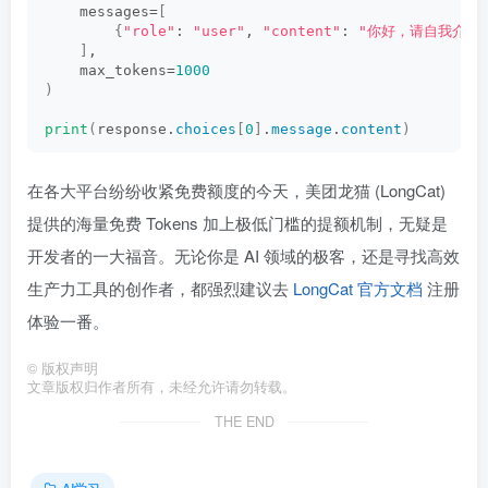
    messages=
[
{
"role"
: 
"user"
, 
"content"
: 
"你好，请自我介绍
]
,
    max_tokens=
1000
)
print
(
response.
choices
[
0
]
.
message
.
content
)
在各大平台纷纷收紧免费额度的今天，美团龙猫 (LongCat)
提供的海量免费 Tokens 加上极低门槛的提额机制，无疑是
开发者的一大福音。无论你是 AI 领域的极客，还是寻找高效
生产力工具的创作者，都强烈建议去
LongCat 官方文档
注册
体验一番。
©
版权声明
文章版权归作者所有，未经允许请勿转载。
THE END
AI学习