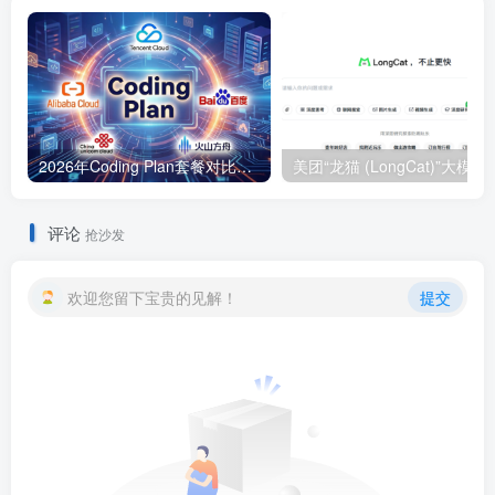
2026年Coding Plan套餐对比：腾讯云/阿里云/百度/联通云/火山方舟价格与限购规则详解
美团“龙猫 (Lon
评论
抢沙发
欢迎您留下宝贵的见解！
提交