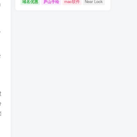
域名优惠
庐山手绘
mac软件
Near Lock
动
以
些
过
分
您