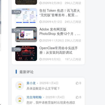
本一键配置 (Mac/Linux)
2026年2月28日
294人已阅读
告别 Token 焦虑！讯飞星火
TOP4
“无忧版”套餐发布，配置
OpenClaw 无限畅享
2026年4月12日
245人已阅读
Adobe 发布网页版
TOP5
PhotoShop 免费12个月，功
能强大远程办公，临时应急
2025年11月26日
236人已阅读
必备
OpenClaw常用命令实战手
TOP6
册：从安装到高阶调试
2026年3月3日
197人已阅读
最新评论
黄小龙
2025年1月4日
0
具体提醒是什么文字呢？
光合海蛞蝓
2025年1月4日
0
您好，我申请教育版时出现黄色感叹