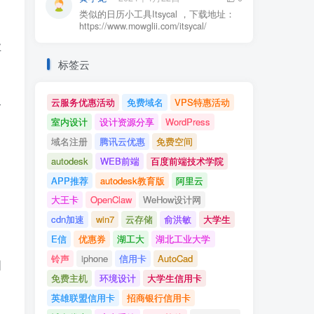
类似的日历小工具Itsycal ，下载地址：
https://www.mowglii.com/itsycal/
业
标签云
云服务优惠活动
免费域名
VPS特惠活动
合
室内设计
设计资源分享
WordPress
域名注册
腾讯云优惠
免费空间
autodesk
WEB前端
百度前端技术学院
APP推荐
autodesk教育版
阿里云
大王卡
OpenClaw
WeHow设计网
cdn加速
win7
云存储
俞洪敏
大学生
E信
优惠券
湖工大
湖北工业大学
铃声
iphone
信用卡
AutoCad
图
免费主机
环境设计
大学生信用卡
英雄联盟信用卡
招商银行信用卡