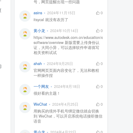
好
号，网页提醒出现一些问题
查
asins
2024年11月15日
0
，
itsycal 就没有农历了
黄小龙
2024年10月14日
0
https://www.autodesk.com.cn/education/edu-
software/overview 新版需要上传身份认
证，大同小异，可以选择软件申请填写
相关资料试试
ahah
2024年9月25日
0
的
官网网页页面内容变化了，无法和教程
一样操作捏
一个网友
2024年8月18日
0
很好看的主题！
WeChat
2024年4月25日
0
用购买的境外手机号绑定微信就会切换
到 WeChat，可以开启系统电话接听微信
语音
黄小龙
2024年4月22日
0