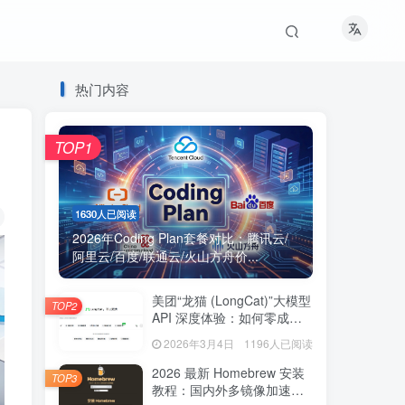
热门内容
TOP1
1630人已阅读
2026年Coding Plan套餐对比：腾讯云/
阿里云/百度/联通云/火山方舟价...
美团“龙猫 (LongCat)”大模型
TOP2
API 深度体验：如何零成本
获取海量免费 Token？
2026年3月4日
1196人已阅读
2026 最新 Homebrew 安装
TOP3
教程：国内外多镜像加速脚