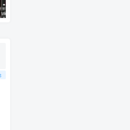
免费送QRC for Wechat/QQ激活码
你的iPhone不支持eSIM？5ber eSIM帮你搞定全球上网
论