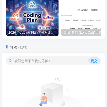
2026年Coding Plan套餐对比：腾讯云/阿里云/百度/联通云/火山方舟价格与限购规则详解
美团“龙猫 (Lon
评论
抢沙发
欢迎您留下宝贵的见解！
提交