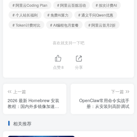
# 阿里云Coding Plan
# 阿里云百炼活动
# 按次计费AI
# 个人站长福利
# 免费AI算力
# 通义千问Qwen优惠
# Token计费对比
# AI编程包月套餐
# 阿里云首月2折
喜欢就支持一下吧
点赞
8
分享
上一篇
下一篇
2026 最新 Homebrew 安装
OpenClaw常用命令实战手
教程：国内外多镜像加速脚
册：从安装到高阶调试
本一键配置 (Mac/Linux)
相关推荐