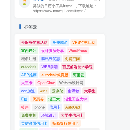
类似的日历小工具Itsycal ，下载地址：
https://www.mowglii.com/itsycal/
标签云
云服务优惠活动
免费域名
VPS特惠活动
室内设计
设计资源分享
WordPress
域名注册
腾讯云优惠
免费空间
autodesk
WEB前端
百度前端技术学院
APP推荐
autodesk教育版
阿里云
大王卡
OpenClaw
WeHow设计网
cdn加速
win7
云存储
俞洪敏
大学生
E信
优惠券
湖工大
湖北工业大学
铃声
iphone
信用卡
AutoCad
免费主机
环境设计
大学生信用卡
英雄联盟信用卡
招商银行信用卡