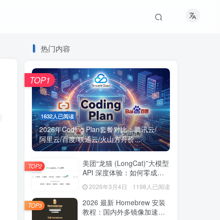
热门内容
TOP1
1632人已阅读
2026年Coding Plan套餐对比：腾讯云/
阿里云/百度/联通云/火山方舟价...
美团“龙猫 (LongCat)”大模型
TOP2
API 深度体验：如何零成本
获取海量免费 Token？
2026年3月4日
1198人已阅读
2026 最新 Homebrew 安装
TOP3
教程：国内外多镜像加速脚