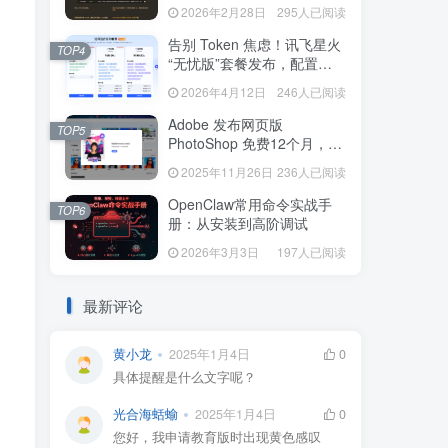
本一键配置 (Mac/Linux)
2026年2月28日
295人已阅读
告别 Token 焦虑！讯飞星火
TOP4
“无忧版”套餐发布，配置
OpenClaw 无限畅享
2026年4月12日
246人已阅读
Adobe 发布网页版
TOP5
PhotoShop 免费12个月，功
能强大远程办公，临时应急
2025年11月26日
236人已阅读
必备
OpenClaw常用命令实战手
TOP6
册：从安装到高阶调试
2026年3月3日
197人已阅读
最新评论
黄小龙
2025年1月4日
0
具体提醒是什么文字呢？
光合海蛞蝓
2025年1月4日
0
您好，我申请教育版时出现黄色感叹