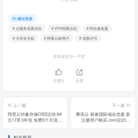
建站资源
# 云服务优惠活动
# VPS特惠活动
# 特价服务器
# 大学生主机
# 阿里云新用户
# 优惠VPS
喜欢就支持一下吧
点赞
0
分享
上一篇
下一篇
阿里云对象存储OSS活动:99
腾讯云-新春国际域名优惠 新
元1TB 3年包 免费3个月混合
注册用户购买.com仅23元
云备份服务
.cn16元 .xyz1元
相关推荐