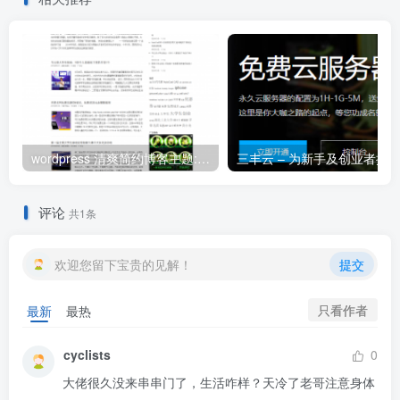
wordpress 清爽简约博客主题:Arbitrary修改版
评论
共1条
欢迎您留下宝贵的见解！
提交
只看作者
最新
最热
cyclists
0
大佬很久没来串串门了，生活咋样？天冷了老哥注意身体