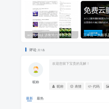
wordpress 清爽简约博客主题:Arbitrary修改版
评论
共1条
昵称
昵称
表情
代码
最新
最热