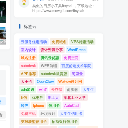
类似的日历小工具Itsycal ，下载地址：
https://www.mowglii.com/itsycal/
标签云
Neverland主题汉化版 多图博客WordPress主题分享
七牛镜像存储 WordPress插件使用教程
云服务优惠活动
免费域名
VPS特惠活动
室内设计
设计资源分享
WordPress
域名注册
腾讯云优惠
免费空间
autodesk
WEB前端
百度前端技术学院
APP推荐
autodesk教育版
阿里云
大王卡
OpenClaw
WeHow设计网
cdn加速
win7
云存储
俞洪敏
大学生
E信
优惠券
湖工大
湖北工业大学
论
铃声
iphone
信用卡
AutoCad
免费主机
环境设计
大学生信用卡
者
英雄联盟信用卡
招商银行信用卡