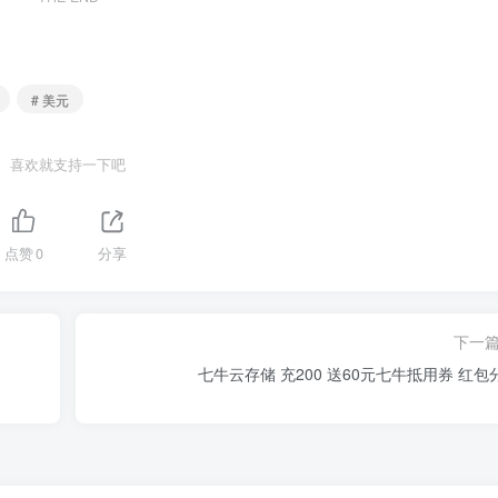
# 美元
喜欢就支持一下吧
点赞
0
分享
下一
七牛云存储 充200 送60元七牛抵用券 红包