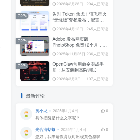
本一键配置 (Mac/Linux)
2026年2月28日
294人已阅读
告别 Token 焦虑！讯飞星火
TOP4
“无忧版”套餐发布，配置
OpenClaw 无限畅享
2026年4月12日
245人已阅读
Adobe 发布网页版
TOP5
PhotoShop 免费12个月，功
会
能强大远程办公，临时应急
2025年11月26日
236人已阅读
必备
OpenClaw常用命令实战手
TOP6
册：从安装到高阶调试
金
2026年3月3日
197人已阅读
最新评论
黄小龙
2025年1月4日
0
具体提醒是什么文字呢？
光合海蛞蝓
2025年1月4日
0
您好，我申请教育版时出现黄色感叹