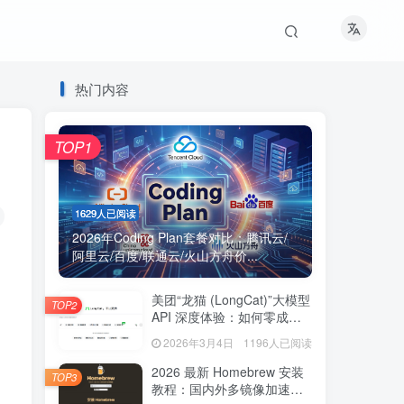
热门内容
TOP1
1629人已阅读
2026年Coding Plan套餐对比：腾讯云/
阿里云/百度/联通云/火山方舟价...
美团“龙猫 (LongCat)”大模型
TOP2
API 深度体验：如何零成本
获取海量免费 Token？
2026年3月4日
1196人已阅读
2026 最新 Homebrew 安装
TOP3
教程：国内外多镜像加速脚